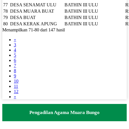
77
DESA SENAMAT ULU
BATHIN III ULU
R
78
DESA MUARA BUAT
BATHIN III ULU
R
79
DESA BUAT
BATHIN III ULU
R
80
DESA KERAK APUNG
BATHIN III ULU
R
Menampilkan 71-80 dari 147 hasil
«
3
4
5
6
7
8
9
10
11
12
»
Pengadilan Agama Muara Bungo